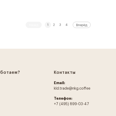
1
2
3
4
Назад
Вперёд
аботаем?
Контакты
Email:
kld.trade@nkg.coffee
Телефон:
+7 (495) 899-03-47